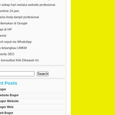
 setiap hari melalui website profesional.
online 24 jam
nis Anda tampil profesional
itemukan di Google
api di HP
evisi
rt cepat via WhatsApp
 terjangkau UMKM
bantu SEO
 konsultasi Klik Dibawah ini:
Search
nt Posts
ogor
ebsite Bogor
ogor Website
ogor Web
eb Bogor