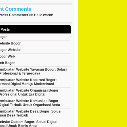
nt Comments
Press Commenter
on
Hello world!
 Posts
ogor
ebsite Bogor
ogor Website
ogor Web
eb Bogor
embuatan Website Yayasan Bogor: Solusi
 Profesional & Terpercaya
embuatan Website Koperasi Bogor:
rmasi Digital Menuju Modernisasi
embuatan Website Organisasi Bogor:
Profesional Untuk Era Digital
embuatan Website Komunitas Bogor:
Digital Terbaik Untuk Organisasi Anda
embuatan Website Desa Bogor: Solusi
isasi Desa Terbaik
bsite Custom Bogor: Solusi Digital
onal Untuk Bisnis Anda