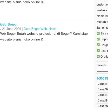
website bisnis, toko online &…
customer
Website 
Nama bis
Mudah d
 Web Bogor
Tampil r
y 21 June 2026 |
Jasa Bogor Web
,
News
Web Bogor Butuh website profesional di Bogor? Kami siap
Bisa r
website bisnis, toko online &…
Suppo
Harga
Bisa 
Gratis
Search
Rece
Jasa B
Jasa W
Jasa B
Jasa B
Jasa W