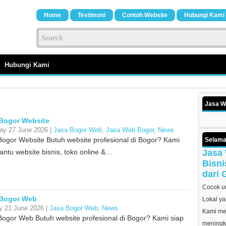
Home
Testimoni
Contoh Website
Hubungi Kami
Hubungi Kami
Jasa W
Bogor Website
ay 27 June 2026 |
Jasa Bogor Web
,
Jasa Web Bogor
,
News
Bogor Website Butuh website profesional di Bogor? Kami
Selama
antu website bisnis, toko online &…
Jasa 
Bisni
dari 
Cocok un
 Bogor Web
Lokal ya
y 21 June 2026 |
Jasa Bogor Web
,
News
Kami mem
Bogor Web Butuh website profesional di Bogor? Kami siap
meningk