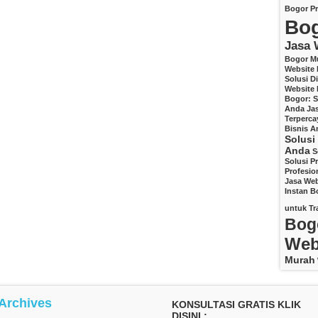
Bogor Pr
Bo
Jasa 
Bogor M
Website 
Solusi D
Website
Bogor: So
Anda
Ja
Terperca
Bisnis A
Solusi
Anda
S
Solusi P
Profesio
Jasa Web
Instan B
untuk Tr
Bog
Web
Murah
Archives
KONSULTASI GRATIS KLIK
DISINI :