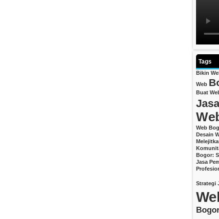
Tags
Bikin W
B
Web
Buat We
Jasa
We
Web Bog
Desain W
Melejitk
Komunit
Bogor: S
Jasa Pem
Profesio
Strategi 
We
Bogo