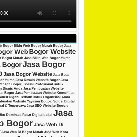
eb Bogor
Bikin Web Bogor Murah
Bogor Jasa
Bogor Website
ogor Web
b Bogor Murah
Jasa Bikin Web Bogor Murah
Jasa Bogor
 Bogor
b
Jasa Bogor Website
Jasa Buat
or Murah
Jasa Desain Website Bogor
Jasa
ebsite Bogor: Solusi Profesional untuk
an Bisnis Anda
Jasa Pembuatan Website
as Bogor
Jasa Pembuatan Website Komunitas
olusi Digital Terbaik untuk Organisasi Anda
buatan Website Yayasan Bogor: Solusi Digital
nal & Terpercaya
Jasa SEO Website Bogor:
Jasa
Jitu Dominasi Pasar Digital Lokal
b Bogor
Jasa Web Di
r
Jasa Web Di Bogor Murah
Jasa Web Kota