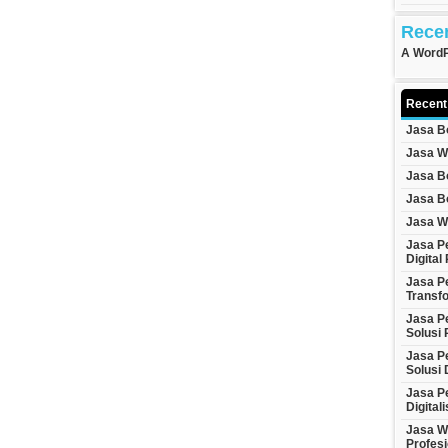
Rece
A Word
Recent
Jasa B
Jasa W
Jasa B
Jasa B
Jasa W
Jasa P
Digital
Jasa P
Transfo
Jasa P
Solusi 
Jasa P
Solusi 
Jasa P
Digital
Jasa We
Profesi