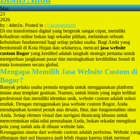
May
23
2026
by : 4dm1n. Posted in :
Uncategorized
Di era transformasi digital yang bergerak sangat cepat, memiliki
kehadiran online bukan lagi sekadar pilihan, melainkan sebuah
kebutuhan fundamental bagi setiap pelaku usaha. Bagi Anda yang
berdomisili di Kota Hujan dan sekitarnya, mencari
jasa website
custom Bogor
yang kredibel adalah langkah strategis pertama untuk
memperluas jangkauan pasar dan meningkatkan kredibilitas brand di
mata konsumen secara global.
Mengapa Memilih Jasa Website Custom di
Bogor?
Banyak pelaku usaha pemula tergoda untuk menggunakan platform
instan atau template gratisan. Namun, untuk bisnis yang ingin terlihat
profesional dan memiliki identitas unik, website custom adalah solusi
mutlak. Dengan menggunakan jasa website custom Bogor, Anda
mendapatkan kontrol penuh atas desain, fitur, dan fungsionalitas situs
Anda. Setiap elemen visual dan navigasi dirancang khusus untuk
mencerminkan nilai-nilai perusahaan Anda, bukan sekadar mengikuti
pola yang sudah ada di ribuan website lain.
Keunggulan utama dari website custom adalah performa. Website yang
dibangun dari nol biasanya jauh lebih ringan karena tidak memuat