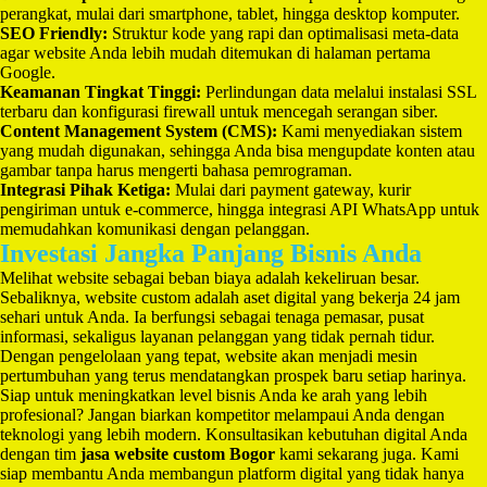
perangkat, mulai dari smartphone, tablet, hingga desktop komputer.
SEO Friendly:
Struktur kode yang rapi dan optimalisasi meta-data
agar website Anda lebih mudah ditemukan di halaman pertama
Google.
Keamanan Tingkat Tinggi:
Perlindungan data melalui instalasi SSL
terbaru dan konfigurasi firewall untuk mencegah serangan siber.
Content Management System (CMS):
Kami menyediakan sistem
yang mudah digunakan, sehingga Anda bisa mengupdate konten atau
gambar tanpa harus mengerti bahasa pemrograman.
Integrasi Pihak Ketiga:
Mulai dari payment gateway, kurir
pengiriman untuk e-commerce, hingga integrasi API WhatsApp untuk
memudahkan komunikasi dengan pelanggan.
Investasi Jangka Panjang Bisnis Anda
Melihat website sebagai beban biaya adalah kekeliruan besar.
Sebaliknya, website custom adalah aset digital yang bekerja 24 jam
sehari untuk Anda. Ia berfungsi sebagai tenaga pemasar, pusat
informasi, sekaligus layanan pelanggan yang tidak pernah tidur.
Dengan pengelolaan yang tepat, website akan menjadi mesin
pertumbuhan yang terus mendatangkan prospek baru setiap harinya.
Siap untuk meningkatkan level bisnis Anda ke arah yang lebih
profesional? Jangan biarkan kompetitor melampaui Anda dengan
teknologi yang lebih modern. Konsultasikan kebutuhan digital Anda
dengan tim
jasa website custom Bogor
kami sekarang juga. Kami
siap membantu Anda membangun platform digital yang tidak hanya