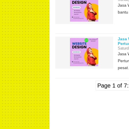
Jasa 
bantu 
Jasa 
Pertu
Saturd
Jasa 
Pertu
pesa
Page 1 of 7: