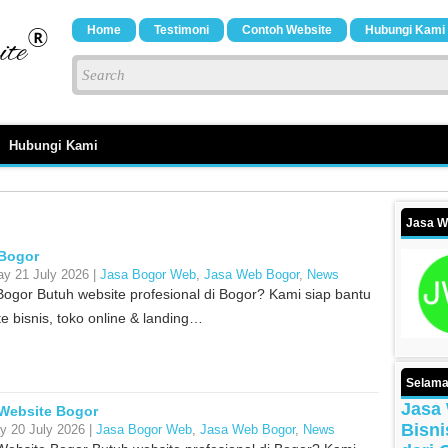
Home
Testimoni
Contoh Website
Hubungi Kami
Hubungi Kami
Jasa W
Bogor
y 21 July 2026 |
Jasa Bogor Web
,
Jasa Web Bogor
,
News
Bogor Butuh website profesional di Bogor? Kami siap bantu
e bisnis, toko online & landing…
Selama
Jasa 
Website Bogor
Bisni
 20 July 2026 |
Jasa Bogor Web
,
Jasa Web Bogor
,
News