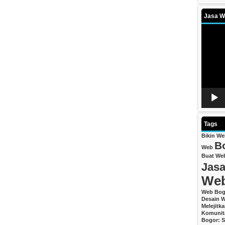
Jasa We
Video
Player
Tags
Bikin W
B
Web
Buat We
Jasa
We
Web Bog
Desain W
Melejitk
Komunit
Bogor: S