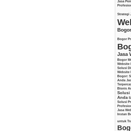
Jasa Pem
Profesio
Strategi 
We
Bogo
Bogor Pr
Bo
Jasa 
Bogor M
Website 
Solusi D
Website
Bogor: So
Anda
Ja
Terperca
Bisnis A
Solusi
Anda
S
Solusi P
Profesio
Jasa Web
Instan B
untuk Tr
Bog