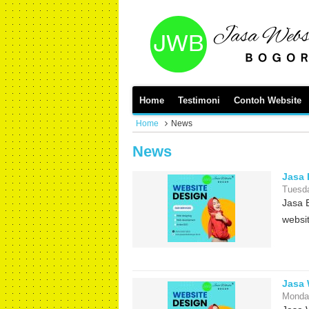
Home
Testimoni
Contoh Website
Home
News
News
Jasa 
Tuesda
Jasa 
websit
Jasa 
Monday