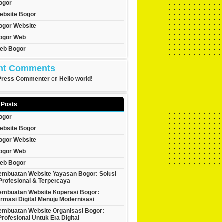
ogor
ebsite Bogor
ogor Website
ogor Web
eb Bogor
nt Comments
Press Commenter
on
Hello world!
 Posts
ogor
ebsite Bogor
ogor Website
ogor Web
eb Bogor
embuatan Website Yayasan Bogor: Solusi
 Profesional & Terpercaya
embuatan Website Koperasi Bogor:
rmasi Digital Menuju Modernisasi
embuatan Website Organisasi Bogor:
Profesional Untuk Era Digital