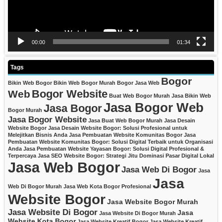
00:00
01:34
Tags
Bogor
Bikin Web Bogor
Bikin Web Bogor Murah
Bogor Jasa Web
Bogor Website
Web
Buat Web Bogor Murah
Jasa Bikin Web
Jasa Bogor Web
Jasa Bogor
Bogor Murah
Jasa Bogor Website
Jasa Buat Web Bogor Murah
Jasa Desain
Website Bogor
Jasa Desain Website Bogor: Solusi Profesional untuk
Melejitkan Bisnis Anda
Jasa Pembuatan Website Komunitas Bogor
Jasa
Pembuatan Website Komunitas Bogor: Solusi Digital Terbaik untuk Organisasi
Anda
Jasa Pembuatan Website Yayasan Bogor: Solusi Digital Profesional &
Terpercaya
Jasa SEO Website Bogor: Strategi Jitu Dominasi Pasar Digital Lokal
Jasa Web Bogor
Jasa Web Di Bogor
Jasa
Jasa
Web Di Bogor Murah
Jasa Web Kota Bogor Profesional
Website Bogor
Jasa Website Bogor Murah
Jasa Website Di Bogor
Jasa
Jasa Website Di Bogor Murah
Website Kota Bogor
Jasa Website Kreatif Bogor
Jasa Website Kreatif