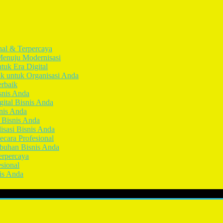
nal & Terpercaya
Menuju Modernisasi
tuk Era Digital
ik untuk Organisasi Anda
erbaik
snis Anda
gital Bisnis Anda
snis Anda
k Bisnis Anda
isasi Bisnis Anda
ecara Profesional
mbuhan Bisnis Anda
erpercaya
esional
nis Anda