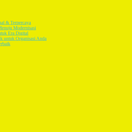
nal & Terpercaya
Menuju Modernisasi
tuk Era Digital
ik untuk Organisasi Anda
erbaik