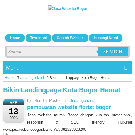
Home
Testimoni
Contoh Website
Hubungi Kami
SEARCH
Menu
Home
Uncategorized
Bikin Landingpage Kota Bogor Hemat
Bikin Landingpage Kota Bogor Hemat
by : 4dm1n. Posted in :
Uncategorized
APR
pembuatan website florist bogor
13
Jasa website murah Bogor dengan kualitas profesional,
2026
responsif & SEO friendly. Hubungi
www.jasawebsitebogor.biz.id WA 081323023200