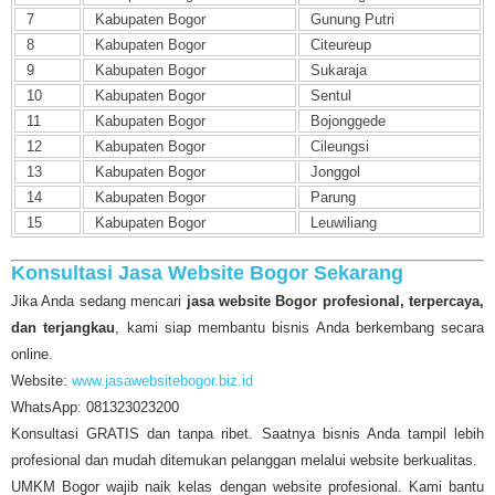
7
Kabupaten Bogor
Gunung Putri
8
Kabupaten Bogor
Citeureup
9
Kabupaten Bogor
Sukaraja
10
Kabupaten Bogor
Sentul
11
Kabupaten Bogor
Bojonggede
12
Kabupaten Bogor
Cileungsi
13
Kabupaten Bogor
Jonggol
14
Kabupaten Bogor
Parung
15
Kabupaten Bogor
Leuwiliang
Konsultasi Jasa Website Bogor Sekarang
Jika Anda sedang mencari
jasa website Bogor profesional, terpercaya,
dan terjangkau
, kami siap membantu bisnis Anda berkembang secara
online.
Website:
www.jasawebsitebogor.biz.id
WhatsApp: 081323023200
Konsultasi GRATIS dan tanpa ribet. Saatnya bisnis Anda tampil lebih
profesional dan mudah ditemukan pelanggan melalui website berkualitas.
UMKM Bogor wajib naik kelas dengan website profesional. Kami bantu