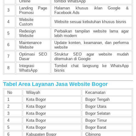
Online
tombol WhatsApp
Landing Page
Halaman khusus iklan Google &
3
Promosi
Facebook Ads
Website
4
Website sesuai kebutuhan khusus bisnis
Custom
Redesign
Perbaikan tampilan website lama agar
5
Website
lebih modern
Maintenance
Update konten, keamanan, dan performa
6
Website
website
Optimasi SEO
Struktur SEO agar website mudah
7
Dasar
ditemukan di Google
Integrasi
Tombol chat langsung ke WhatsApp
8
WhatsApp
bisnis
Tabel Area Layanan Jasa Website Bogor
No
Wilayah
Kecamatan
1
Kota Bogor
Bogor Tengah
2
Kota Bogor
Bogor Utara
3
Kota Bogor
Bogor Selatan
4
Kota Bogor
Bogor Timur
5
Kota Bogor
Bogor Barat
6
Kabupaten Bogor
Cibinong