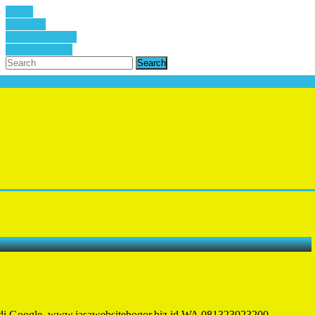
Home
testimoni
Contoh Website
Hubungi Kami
Search
ng di Google. www.jasawebsitebogor.biz.id WA 081323023200