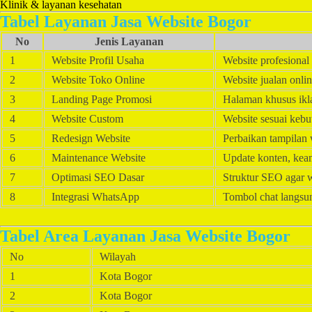
Klinik & layanan kesehatan
Tabel Layanan Jasa Website Bogor
No
Jenis Layanan
1
Website Profil Usaha
Website profesiona
2
Website Toko Online
Website jualan onl
3
Landing Page Promosi
Halaman khusus ik
4
Website Custom
Website sesuai kebu
5
Redesign Website
Perbaikan tampilan 
6
Maintenance Website
Update konten, kea
7
Optimasi SEO Dasar
Struktur SEO agar 
8
Integrasi WhatsApp
Tombol chat langsu
Tabel Area Layanan Jasa Website Bogor
No
Wilayah
1
Kota Bogor
2
Kota Bogor