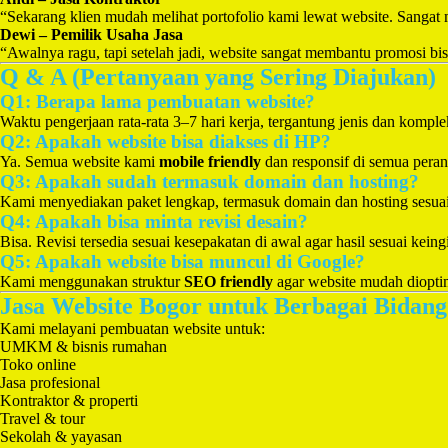
“Sekarang klien mudah melihat portofolio kami lewat website. Sanga
Dewi – Pemilik Usaha Jasa
“Awalnya ragu, tapi setelah jadi, website sangat membantu promosi b
Q & A (Pertanyaan yang Sering Diajukan)
Q1: Berapa lama pembuatan website?
Waktu pengerjaan rata-rata 3–7 hari kerja, tergantung jenis dan komple
Q2: Apakah website bisa diakses di HP?
Ya. Semua website kami
mobile friendly
dan responsif di semua peran
Q3: Apakah sudah termasuk domain dan hosting?
Kami menyediakan paket lengkap, termasuk domain dan hosting sesuai
Q4: Apakah bisa minta revisi desain?
Bisa. Revisi tersedia sesuai kesepakatan di awal agar hasil sesuai kein
Q5: Apakah website bisa muncul di Google?
Kami menggunakan struktur
SEO friendly
agar website mudah diopti
Jasa Website Bogor untuk Berbagai Bidan
Kami melayani pembuatan website untuk:
UMKM & bisnis rumahan
Toko online
Jasa profesional
Kontraktor & properti
Travel & tour
Sekolah & yayasan