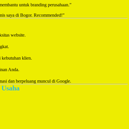
t membantu untuk branding perusahaan.”
isnis saya di Bogor. Recommended!”
ksitas website.
gkat.
 kebutuhan klien.
ginan Anda.
masi dan berpeluang muncul di Google.
g Usaha