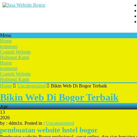
Menu
Home
testimoni
Contoh Website
Hubungi Kami
Home
testimoni
Contoh Website
Hubungi Kami
Home
Uncategorized
Bikin Web Di Bogor Terbaik
Bikin Web Di Bogor Terbaik
Apr
13
2026
by : 4dm1n. Posted in :
Uncategorized
pembuatan website hotel bogor
Pembuatan website Bogor profesional, cepat online, dan siap bersai