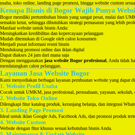
usaha, toko online, landing page promosi, hingga website custom sesu
Kenapa Bisnis di Bogor Wajib Punya Webs
Bogor memiliki pertumbuhan bisnis yang sangat pesat, mulai dari UMK
semakin ketat, sehingga dibutuhkan strategi pemasaran yang lebih prof
Manfaat website untuk bisnis Anda:
Meningkatkan kredibilitas dan kepercayaan pelanggan
Mudah ditemukan di Google oleh calon konsumen
Menjadi pusat informasi resmi bisnis
Mendukung promosi online dan iklan digital
Dapat diakses 24 jam dari mana saja
Dengan menggunakan
jasa website Bogor profesional
, Anda tidak h
mendatangkan calon pelanggan.
Layanan Jasa Website Bogor
Kami menyediakan berbagai layanan pembuatan website yang dapat di
1. Website Profil Usaha
Cocok untuk UMKM, jasa profesional, perusahaan, yayasan, sekolah, d
2. Website Toko Online
Dilengkapi fitur katalog produk, keranjang belanja, dan integrasi Wha
3. Landing Page Promosi
Ideal untuk iklan Google Ads, Facebook Ads, dan promosi produk tert
4. Website Custom
Website dengan fitur khusus sesuai kebutuhan bisnis Anda.
5. Maintenance & Update Website