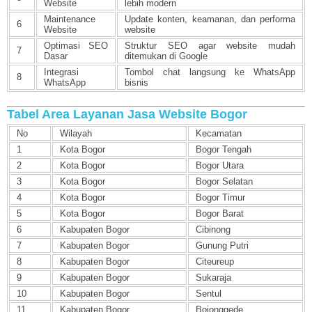
Website
lebih modern
Maintenance
Update konten, keamanan, dan performa
6
Website
website
Optimasi SEO
Struktur SEO agar website mudah
7
Dasar
ditemukan di Google
Integrasi
Tombol chat langsung ke WhatsApp
8
WhatsApp
bisnis
Tabel Area Layanan Jasa Website Bogor
No
Wilayah
Kecamatan
1
Kota Bogor
Bogor Tengah
2
Kota Bogor
Bogor Utara
3
Kota Bogor
Bogor Selatan
4
Kota Bogor
Bogor Timur
5
Kota Bogor
Bogor Barat
6
Kabupaten Bogor
Cibinong
7
Kabupaten Bogor
Gunung Putri
8
Kabupaten Bogor
Citeureup
9
Kabupaten Bogor
Sukaraja
10
Kabupaten Bogor
Sentul
11
Kabupaten Bogor
Bojonggede