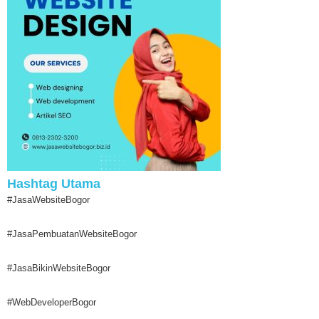
Hashtag Utama
#JasaWebsiteBogor
#JasaPembuatanWebsiteBogor
#JasaBikinWebsiteBogor
#WebDeveloperBogor