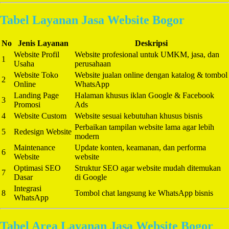
Tabel Layanan Jasa Website Bogor
No
Jenis Layanan
Deskripsi
Website Profil
Website profesional untuk UMKM, jasa, dan
1
Usaha
perusahaan
Website Toko
Website jualan online dengan katalog & tombol
2
Online
WhatsApp
Landing Page
Halaman khusus iklan Google & Facebook
3
Promosi
Ads
4
Website Custom
Website sesuai kebutuhan khusus bisnis
Perbaikan tampilan website lama agar lebih
5
Redesign Website
modern
Maintenance
Update konten, keamanan, dan performa
6
Website
website
Optimasi SEO
Struktur SEO agar website mudah ditemukan
7
Dasar
di Google
Integrasi
8
Tombol chat langsung ke WhatsApp bisnis
WhatsApp
Tabel Area Layanan Jasa Website Bogor