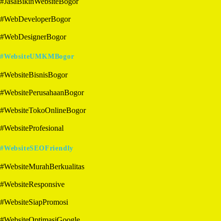
#JasaBikinWebsiteBogor
#WebDeveloperBogor
#WebDesignerBogor
#WebsiteUMKMBogor
#WebsiteBisnisBogor
#WebsitePerusahaanBogor
#WebsiteTokoOnlineBogor
#WebsiteProfesional
#WebsiteSEOFriendly
#WebsiteMurahBerkualitas
#WebsiteResponsive
#WebsiteSiapPromosi
#WebsiteOptimasiGoogle