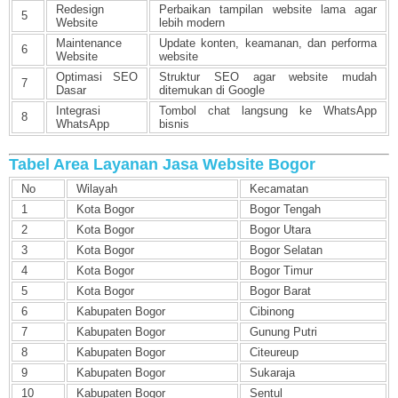
Redesign
Perbaikan tampilan website lama agar
5
Website
lebih modern
Maintenance
Update konten, keamanan, dan performa
6
Website
website
Optimasi SEO
Struktur SEO agar website mudah
7
Dasar
ditemukan di Google
Integrasi
Tombol chat langsung ke WhatsApp
8
WhatsApp
bisnis
Tabel Area Layanan Jasa Website Bogor
No
Wilayah
Kecamatan
1
Kota Bogor
Bogor Tengah
2
Kota Bogor
Bogor Utara
3
Kota Bogor
Bogor Selatan
4
Kota Bogor
Bogor Timur
5
Kota Bogor
Bogor Barat
6
Kabupaten Bogor
Cibinong
7
Kabupaten Bogor
Gunung Putri
8
Kabupaten Bogor
Citeureup
9
Kabupaten Bogor
Sukaraja
10
Kabupaten Bogor
Sentul