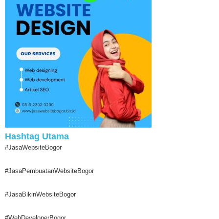
Hashtag Utama
#JasaWebsiteBogor
#JasaPembuatanWebsiteBogor
#JasaBikinWebsiteBogor
#WebDeveloperBogor