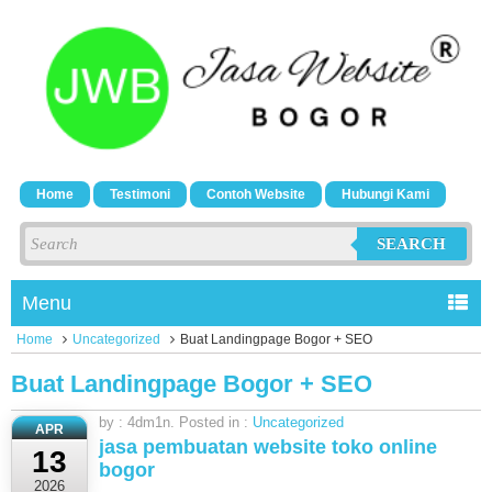
Home
Testimoni
Contoh Website
Hubungi Kami
SEARCH
Menu
Home
Uncategorized
Buat Landingpage Bogor + SEO
Buat Landingpage Bogor + SEO
by : 4dm1n. Posted in :
Uncategorized
APR
jasa pembuatan website toko online
13
bogor
2026