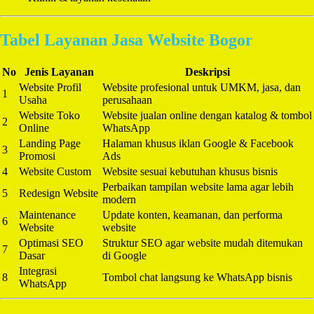
Tabel Layanan Jasa Website Bogor
No
Jenis Layanan
Deskripsi
Website Profil
Website profesional untuk UMKM, jasa, dan
1
Usaha
perusahaan
Website Toko
Website jualan online dengan katalog & tombol
2
Online
WhatsApp
Landing Page
Halaman khusus iklan Google & Facebook
3
Promosi
Ads
4
Website Custom
Website sesuai kebutuhan khusus bisnis
Perbaikan tampilan website lama agar lebih
5
Redesign Website
modern
Maintenance
Update konten, keamanan, dan performa
6
Website
website
Optimasi SEO
Struktur SEO agar website mudah ditemukan
7
Dasar
di Google
Integrasi
8
Tombol chat langsung ke WhatsApp bisnis
WhatsApp