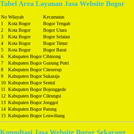
Tabel Area Layanan Jasa Website Bogor
No
Wilayah
Kecamatan
1
Kota Bogor
Bogor Tengah
2
Kota Bogor
Bogor Utara
3
Kota Bogor
Bogor Selatan
4
Kota Bogor
Bogor Timur
5
Kota Bogor
Bogor Barat
6
Kabupaten Bogor
Cibinong
7
Kabupaten Bogor
Gunung Putri
8
Kabupaten Bogor
Citeureup
9
Kabupaten Bogor
Sukaraja
10
Kabupaten Bogor
Sentul
11
Kabupaten Bogor
Bojonggede
12
Kabupaten Bogor
Cileungsi
13
Kabupaten Bogor
Jonggol
14
Kabupaten Bogor
Parung
15
Kabupaten Bogor
Leuwiliang
Konsultasi Jasa Website Bogor Sekarang