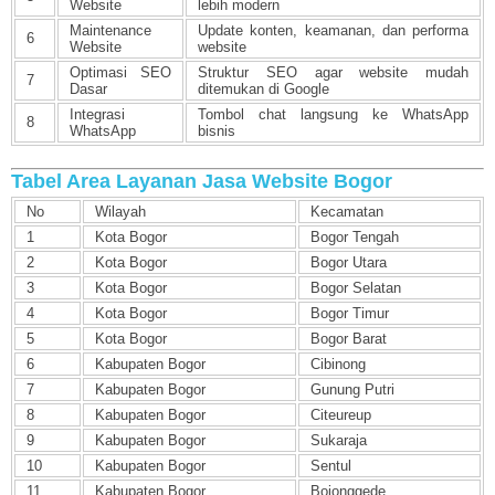
Website
lebih modern
Maintenance
Update konten, keamanan, dan performa
6
Website
website
Optimasi SEO
Struktur SEO agar website mudah
7
Dasar
ditemukan di Google
Integrasi
Tombol chat langsung ke WhatsApp
8
WhatsApp
bisnis
Tabel Area Layanan Jasa Website Bogor
No
Wilayah
Kecamatan
1
Kota Bogor
Bogor Tengah
2
Kota Bogor
Bogor Utara
3
Kota Bogor
Bogor Selatan
4
Kota Bogor
Bogor Timur
5
Kota Bogor
Bogor Barat
6
Kabupaten Bogor
Cibinong
7
Kabupaten Bogor
Gunung Putri
8
Kabupaten Bogor
Citeureup
9
Kabupaten Bogor
Sukaraja
10
Kabupaten Bogor
Sentul
11
Kabupaten Bogor
Bojonggede