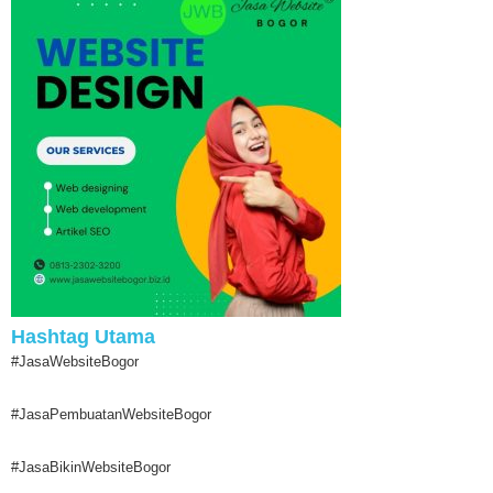
Hashtag Utama
#JasaWebsiteBogor
#JasaPembuatanWebsiteBogor
#JasaBikinWebsiteBogor