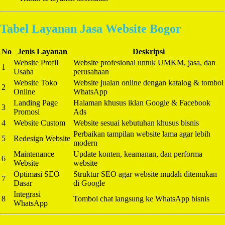
Tabel Layanan Jasa Website Bogor
No
Jenis Layanan
Deskripsi
Website Profil
Website profesional untuk UMKM, jasa, dan
1
Usaha
perusahaan
Website Toko
Website jualan online dengan katalog & tombol
2
Online
WhatsApp
Landing Page
Halaman khusus iklan Google & Facebook
3
Promosi
Ads
4
Website Custom
Website sesuai kebutuhan khusus bisnis
Perbaikan tampilan website lama agar lebih
5
Redesign Website
modern
Maintenance
Update konten, keamanan, dan performa
6
Website
website
Optimasi SEO
Struktur SEO agar website mudah ditemukan
7
Dasar
di Google
Integrasi
8
Tombol chat langsung ke WhatsApp bisnis
WhatsApp