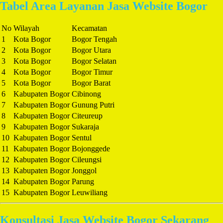
Tabel Area Layanan Jasa Website Bogor
No
Wilayah
Kecamatan
1
Kota Bogor
Bogor Tengah
2
Kota Bogor
Bogor Utara
3
Kota Bogor
Bogor Selatan
4
Kota Bogor
Bogor Timur
5
Kota Bogor
Bogor Barat
6
Kabupaten Bogor
Cibinong
7
Kabupaten Bogor
Gunung Putri
8
Kabupaten Bogor
Citeureup
9
Kabupaten Bogor
Sukaraja
10
Kabupaten Bogor
Sentul
11
Kabupaten Bogor
Bojonggede
12
Kabupaten Bogor
Cileungsi
13
Kabupaten Bogor
Jonggol
14
Kabupaten Bogor
Parung
15
Kabupaten Bogor
Leuwiliang
Konsultasi Jasa Website Bogor Sekarang