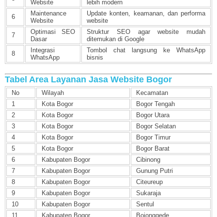
Website
lebih modern
Maintenance
Update konten, keamanan, dan performa
6
Website
website
Optimasi SEO
Struktur SEO agar website mudah
7
Dasar
ditemukan di Google
Integrasi
Tombol chat langsung ke WhatsApp
8
WhatsApp
bisnis
Tabel Area Layanan Jasa Website Bogor
No
Wilayah
Kecamatan
1
Kota Bogor
Bogor Tengah
2
Kota Bogor
Bogor Utara
3
Kota Bogor
Bogor Selatan
4
Kota Bogor
Bogor Timur
5
Kota Bogor
Bogor Barat
6
Kabupaten Bogor
Cibinong
7
Kabupaten Bogor
Gunung Putri
8
Kabupaten Bogor
Citeureup
9
Kabupaten Bogor
Sukaraja
10
Kabupaten Bogor
Sentul
11
Kabupaten Bogor
Bojonggede