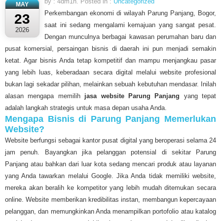
by : 4dm1n. Posted in :
Uncategorized
MAY
Perkembangan ekonomi di wilayah Parung Panjang, Bogor,
23
saat ini sedang mengalami kemajuan yang sangat pesat.
2026
Dengan munculnya berbagai kawasan perumahan baru dan
pusat komersial, persaingan bisnis di daerah ini pun menjadi semakin
ketat. Agar bisnis Anda tetap kompetitif dan mampu menjangkau pasar
yang lebih luas, keberadaan secara digital melalui website profesional
bukan lagi sekadar pilihan, melainkan sebuah kebutuhan mendasar. Inilah
alasan mengapa memilih
jasa website Parung Panjang
yang tepat
adalah langkah strategis untuk masa depan usaha Anda.
Mengapa Bisnis di Parung Panjang Memerlukan
Website?
Website berfungsi sebagai kantor pusat digital yang beroperasi selama 24
jam penuh. Bayangkan jika pelanggan potensial di sekitar Parung
Panjang atau bahkan dari luar kota sedang mencari produk atau layanan
yang Anda tawarkan melalui Google. Jika Anda tidak memiliki website,
mereka akan beralih ke kompetitor yang lebih mudah ditemukan secara
online. Website memberikan kredibilitas instan, membangun kepercayaan
pelanggan, dan memungkinkan Anda menampilkan portofolio atau katalog