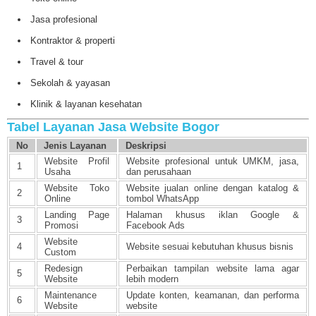
Jasa profesional
Kontraktor & properti
Travel & tour
Sekolah & yayasan
Klinik & layanan kesehatan
Tabel Layanan Jasa Website Bogor
No
Jenis Layanan
Deskripsi
Website Profil
Website profesional untuk UMKM, jasa,
1
Usaha
dan perusahaan
Website Toko
Website jualan online dengan katalog &
2
Online
tombol WhatsApp
Landing Page
Halaman khusus iklan Google &
3
Promosi
Facebook Ads
Website
4
Website sesuai kebutuhan khusus bisnis
Custom
Redesign
Perbaikan tampilan website lama agar
5
Website
lebih modern
Maintenance
Update konten, keamanan, dan performa
6
Website
website