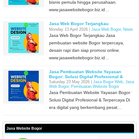
bisnis pemula hingga perusahaan.
www.jasawebsitebogor.biz.id…
Jasa Web Bogor Terjangkau
Monday 13 April 2026 |
Jasa Web Bogor
,
News
Jasa Web Bogor Terjangkau Jasa
pembuatan website Bogor terpercaya,
desain rapi dan siap promosi online.
www.jasawebsitebogor.biz.id…
Jasa Pembuatan Website Yayasan
Bogor: Solusi Digital Profesional &
Terpercaya
Saturday 23 May 2026 |
Jasa Bogor Web
,
Jasa
Web Bogor
,
Pembuatan Website Bogor
Jasa Pembuatan Website Yayasan Bogor:
Solusi Digital Profesional & Terpercaya Di
era digital yang berkembang pesat…
Jasa Website Bogor