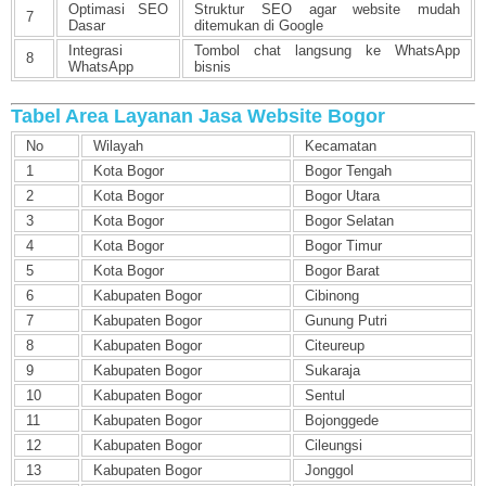
Optimasi SEO
Struktur SEO agar website mudah
7
Dasar
ditemukan di Google
Integrasi
Tombol chat langsung ke WhatsApp
8
WhatsApp
bisnis
Tabel Area Layanan Jasa Website Bogor
No
Wilayah
Kecamatan
1
Kota Bogor
Bogor Tengah
2
Kota Bogor
Bogor Utara
3
Kota Bogor
Bogor Selatan
4
Kota Bogor
Bogor Timur
5
Kota Bogor
Bogor Barat
6
Kabupaten Bogor
Cibinong
7
Kabupaten Bogor
Gunung Putri
8
Kabupaten Bogor
Citeureup
9
Kabupaten Bogor
Sukaraja
10
Kabupaten Bogor
Sentul
11
Kabupaten Bogor
Bojonggede
12
Kabupaten Bogor
Cileungsi
13
Kabupaten Bogor
Jonggol