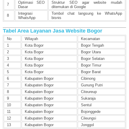
Optimasi SEO
Struktur SEO agar website mudah
7
Dasar
ditemukan di Google
Integrasi
Tombol chat langsung ke WhatsApp
8
WhatsApp
bisnis
Tabel Area Layanan Jasa Website Bogor
No
Wilayah
Kecamatan
1
Kota Bogor
Bogor Tengah
2
Kota Bogor
Bogor Utara
3
Kota Bogor
Bogor Selatan
4
Kota Bogor
Bogor Timur
5
Kota Bogor
Bogor Barat
6
Kabupaten Bogor
Cibinong
7
Kabupaten Bogor
Gunung Putri
8
Kabupaten Bogor
Citeureup
9
Kabupaten Bogor
Sukaraja
10
Kabupaten Bogor
Sentul
11
Kabupaten Bogor
Bojonggede
12
Kabupaten Bogor
Cileungsi
13
Kabupaten Bogor
Jonggol