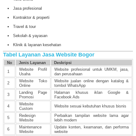
Jasa profesional
Kontraktor & properti
Travel & tour
Sekolah & yayasan
Klinik & layanan kesehatan
Tabel Layanan Jasa Website Bogor
No
Jenis Layanan
Deskripsi
Website Profil
Website profesional untuk UMKM, jasa,
1
Usaha
dan perusahaan
Website Toko
Website jualan online dengan katalog &
2
Online
tombol WhatsApp
Landing Page
Halaman khusus iklan Google &
3
Promosi
Facebook Ads
Website
4
Website sesuai kebutuhan khusus bisnis
Custom
Redesign
Perbaikan tampilan website lama agar
5
Website
lebih modern
Maintenance
Update konten, keamanan, dan performa
6
Website
website