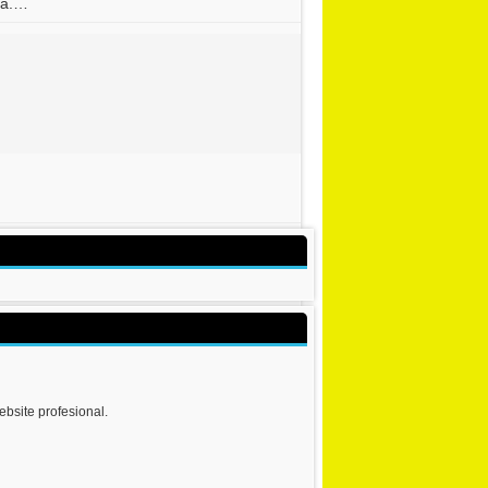
nda.…
bsite profesional.