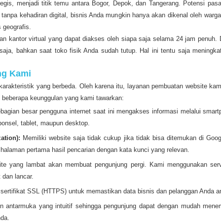
is, menjadi titik temu antara Bogor, Depok, dan Tangerang. Potensi pasar d
un, tanpa kehadiran digital, bisnis Anda mungkin hanya akan dikenal oleh warg
 geografis.
dan kantor virtual yang dapat diakses oleh siapa saja selama 24 jam penuh
aja, bahkan saat toko fisik Anda sudah tutup. Hal ini tentu saja mening
ng Kami
arakteristik yang berbeda. Oleh karena itu, layanan pembuatan website k
ah beberapa keunggulan yang kami tawarkan:
agian besar pengguna internet saat ini mengakses informasi melalui smar
ponsel, tablet, maupun desktop.
ation):
Memiliki website saja tidak cukup jika tidak bisa ditemukan di Go
 halaman pertama hasil pencarian dengan kata kunci yang relevan.
e yang lambat akan membuat pengunjung pergi. Kami menggunakan server
 dan lancar.
ertifikat SSL (HTTPS) untuk memastikan data bisnis dan pelanggan Anda am
antarmuka yang intuitif sehingga pengunjung dapat dengan mudah menemu
nda.