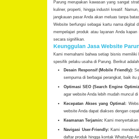
Parung merupakan kawasan yang sangat strateg
kuliner, properti, hingga industri kreatif. Nam
jangkauan pasar Anda akan meluas tanpa batas
Website berfungsi sebagai kartu nama digital 
mempelajari produk atau layanan Anda kapan s
secara signifikan.
Keunggulan Jasa Website Paru
Kami memahami bahwa setiap bisnis memiliki k
spesifik pelaku usaha di Parung. Berikut adal
Desain Responsif (Mobile Friendly):
Seb
sempurna di berbagai perangkat, baik itu 
Optimasi SEO (Search Engine Optimiz
agar website Anda lebih mudah muncul di
Kecepatan Akses yang Optimal:
Websit
website Anda dapat diakses dengan cepat
Keamanan Terjamin:
Kami menyertakan s
Navigasi User-Friendly:
Kami mendesain 
daftar produk hingga kontak WhatsApp A