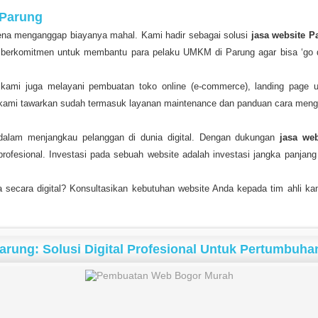
 Parung
na menganggap biayanya mahal. Kami hadir sebagai solusi
jasa website P
berkomitmen untuk membantu para pelaku UMKM di Parung agar bisa ‘go dig
 kami juga melayani pembuatan toko online (e-commerce), landing page u
ng kami tawarkan sudah termasuk layanan maintenance dan panduan cara menge
dalam menjangkau pelanggan di dunia digital. Dengan dukungan
jasa we
profesional. Investasi pada sebuah website adalah investasi jangka panja
 secara digital? Konsultasikan kebutuhan website Anda kepada tim ahli ka
Parung: Solusi Digital Profesional Untuk Pertumbuha