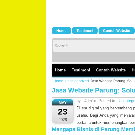
Home
Testimoni
Contoh Website
Home
Testimoni
Contoh Website
H
Home
Uncategorized
Jasa Website Parung: Solus
Jasa Website Parung: Solu
by : 4dm1n. Posted in :
Uncatego
MAY
Di era digital yang berkembang p
23
usaha. Bagi Anda yang menjalan
2026
pertama untuk memenangkan pers
Mengapa Bisnis di Parung Mem