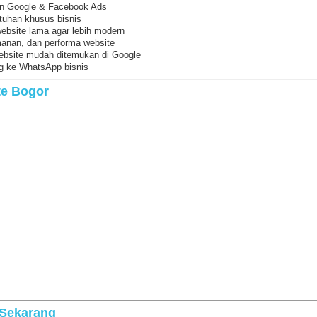
an Google & Facebook Ads
tuhan khusus bisnis
ebsite lama agar lebih modern
anan, dan performa website
ebsite mudah ditemukan di Google
g ke WhatsApp bisnis
te Bogor
 Sekarang