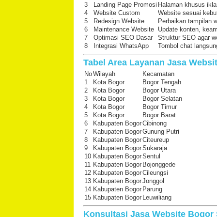
3
Landing Page Promosi
Halaman khusus ikl
4
Website Custom
Website sesuai kebu
5
Redesign Website
Perbaikan tampilan w
6
Maintenance Website
Update konten, keam
7
Optimasi SEO Dasar
Struktur SEO agar w
8
Integrasi WhatsApp
Tombol chat langsun
Tabel Area Layanan Jasa Websi
No
Wilayah
Kecamatan
1
Kota Bogor
Bogor Tengah
2
Kota Bogor
Bogor Utara
3
Kota Bogor
Bogor Selatan
4
Kota Bogor
Bogor Timur
5
Kota Bogor
Bogor Barat
6
Kabupaten Bogor
Cibinong
7
Kabupaten Bogor
Gunung Putri
8
Kabupaten Bogor
Citeureup
9
Kabupaten Bogor
Sukaraja
10
Kabupaten Bogor
Sentul
11
Kabupaten Bogor
Bojonggede
12
Kabupaten Bogor
Cileungsi
13
Kabupaten Bogor
Jonggol
14
Kabupaten Bogor
Parung
15
Kabupaten Bogor
Leuwiliang
Konsultasi Jasa Website Bogor