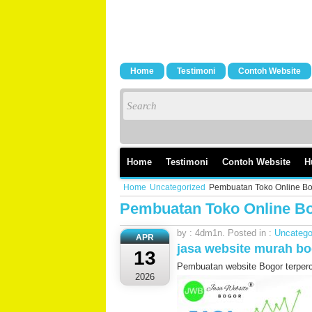
Home
Testimoni
Contoh Website
Home
Testimoni
Contoh Website
H
Home
Uncategorized
Pembuatan Toko Online B
Pembuatan Toko Online B
by : 4dm1n. Posted in :
Uncatego
APR
jasa website murah b
13
Pembuatan website Bogor terperc
2026