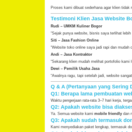
Proses kami dibuat sederhana agar klien tidak 
Testimoni Klien Jasa Website B
Rudi – UMKM Kuliner Bogor
“Sejak punya website, bisnis saya terlihat leb
Siti – Jasa Fashion Online
“Website toko online saya jadi rapi dan muda
Andi – Jasa Kontraktor
“Sekarang klien mudah melihat portofolio kami
Dewi – Pemilik Usaha Jasa
“Awalnya ragu, tapi setelah jadi, website san
Q & A (Pertanyaan yang Sering 
Q1: Berapa lama pembuatan we
Waktu pengerjaan rata-rata 3–7 hari kerja, terg
Q2: Apakah website bisa diakse
Ya. Semua website kami
mobile friendly
dan r
Q3: Apakah sudah termasuk do
Kami menyediakan paket lengkap, termasuk dom