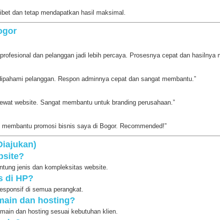
ribet dan tetap mendapatkan hasil maksimal.
ogor
ih profesional dan pelanggan jadi lebih percaya. Prosesnya cepat dan hasilny
h dipahami pelanggan. Respon adminnya cepat dan sangat membantu.”
 lewat website. Sangat membantu untuk branding perusahaan.”
gat membantu promosi bisnis saya di Bogor. Recommended!”
Diajukan)
bsite?
antung jenis dan kompleksitas website.
s di HP?
esponsif di semua perangkat.
main dan hosting?
ain dan hosting sesuai kebutuhan klien.