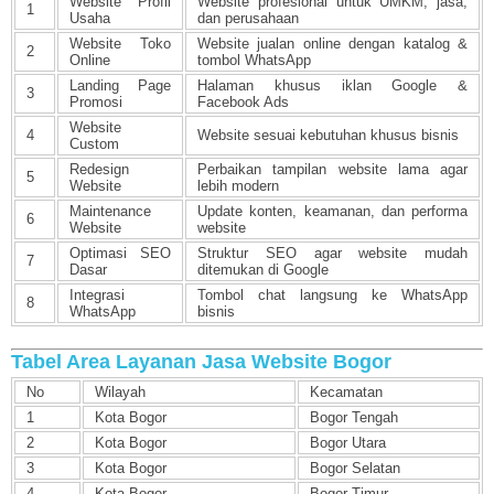
Website Profil
Website profesional untuk UMKM, jasa,
1
Usaha
dan perusahaan
Website Toko
Website jualan online dengan katalog &
2
Online
tombol WhatsApp
Landing Page
Halaman khusus iklan Google &
3
Promosi
Facebook Ads
Website
4
Website sesuai kebutuhan khusus bisnis
Custom
Redesign
Perbaikan tampilan website lama agar
5
Website
lebih modern
Maintenance
Update konten, keamanan, dan performa
6
Website
website
Optimasi SEO
Struktur SEO agar website mudah
7
Dasar
ditemukan di Google
Integrasi
Tombol chat langsung ke WhatsApp
8
WhatsApp
bisnis
Tabel Area Layanan Jasa Website Bogor
No
Wilayah
Kecamatan
1
Kota Bogor
Bogor Tengah
2
Kota Bogor
Bogor Utara
3
Kota Bogor
Bogor Selatan
4
Kota Bogor
Bogor Timur