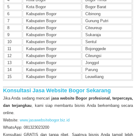
5
Kota Bogor
Bogor Barat
6
Kabupaten Bogor
Cibinong
7
Kabupaten Bogor
Gunung Putri
8
Kabupaten Bogor
Citeureup
9
Kabupaten Bogor
Sukaraja
10
Kabupaten Bogor
Sentul
11
Kabupaten Bogor
Bojonggede
12
Kabupaten Bogor
Cileungsi
13
Kabupaten Bogor
Jonggol
14
Kabupaten Bogor
Parung
15
Kabupaten Bogor
Leuwiliang
Konsultasi Jasa Website Bogor Sekarang
Jika Anda sedang mencari
jasa website Bogor profesional, terpercaya,
dan terjangkau
, kami siap membantu bisnis Anda berkembang secara
online.
Website:
www.jasawebsitebogor.biz.id
WhatsApp: 081323023200
Konsultasi GRATIS dan tanpa ribet. Saatnya bisnis Anda tampil lebih