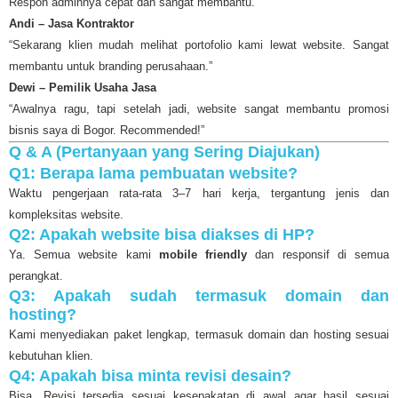
Respon adminnya cepat dan sangat membantu.”
Andi – Jasa Kontraktor
“Sekarang klien mudah melihat portofolio kami lewat website. Sangat
membantu untuk branding perusahaan.”
Dewi – Pemilik Usaha Jasa
“Awalnya ragu, tapi setelah jadi, website sangat membantu promosi
bisnis saya di Bogor. Recommended!”
Q & A (Pertanyaan yang Sering Diajukan)
Q1: Berapa lama pembuatan website?
Waktu pengerjaan rata-rata 3–7 hari kerja, tergantung jenis dan
kompleksitas website.
Q2: Apakah website bisa diakses di HP?
Ya. Semua website kami
mobile friendly
dan responsif di semua
perangkat.
Q3: Apakah sudah termasuk domain dan
hosting?
Kami menyediakan paket lengkap, termasuk domain dan hosting sesuai
kebutuhan klien.
Q4: Apakah bisa minta revisi desain?
Bisa. Revisi tersedia sesuai kesepakatan di awal agar hasil sesuai