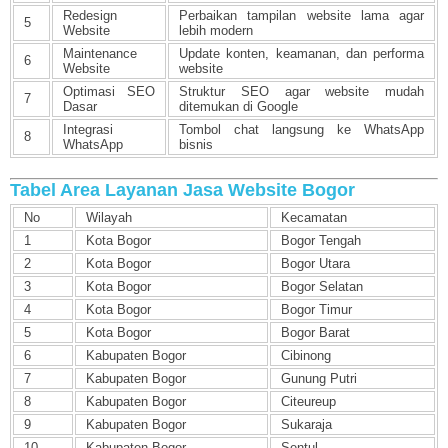
Redesign
Perbaikan tampilan website lama agar
5
Website
lebih modern
Maintenance
Update konten, keamanan, dan performa
6
Website
website
Optimasi SEO
Struktur SEO agar website mudah
7
Dasar
ditemukan di Google
Integrasi
Tombol chat langsung ke WhatsApp
8
WhatsApp
bisnis
Tabel Area Layanan Jasa Website Bogor
No
Wilayah
Kecamatan
1
Kota Bogor
Bogor Tengah
2
Kota Bogor
Bogor Utara
3
Kota Bogor
Bogor Selatan
4
Kota Bogor
Bogor Timur
5
Kota Bogor
Bogor Barat
6
Kabupaten Bogor
Cibinong
7
Kabupaten Bogor
Gunung Putri
8
Kabupaten Bogor
Citeureup
9
Kabupaten Bogor
Sukaraja
10
Kabupaten Bogor
Sentul