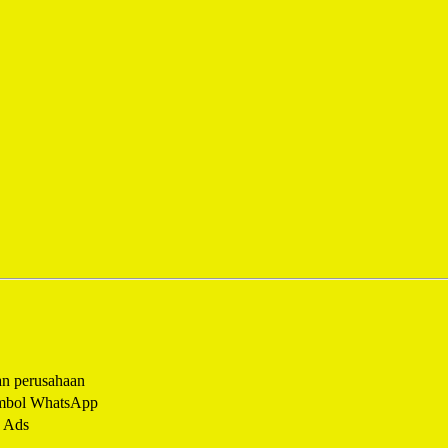
an perusahaan
tombol WhatsApp
k Ads