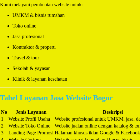
Kami melayani pembuatan website untuk:
UMKM & bisnis rumahan
Toko online
Jasa profesional
Kontraktor & properti
Travel & tour
Sekolah & yayasan
Klinik & layanan kesehatan
Tabel Layanan Jasa Website Bogor
No
Jenis Layanan
Deskripsi
1
Website Profil Usaha
Website profesional untuk UMKM, jasa, d
2
Website Toko Online
Website jualan online dengan katalog & 
3
Landing Page Promosi
Halaman khusus iklan Google & Faceboo
4
Website Custom
Website sesuai kebutuhan khusus bisnis