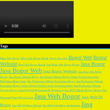
Tags
Bogor
Bogor Web
Bikin Web Bogor
Bikin Web Bogor Murah
Bogor Jasa Web
Website
Jasa Bogor
Buat Web Bogor Murah
Jasa Bikin Web Bogor Murah
Jasa Bogor Web
Jasa Bogor Website
Jasa Buat Web Bogor
Murah
Jasa Desain Website Bogor
Jasa Desain Website Bogor: Solusi Profesional untuk
Melejitkan Bisnis Anda
Jasa Pembuatan Website Komunitas Bogor
Jasa Pembuatan Website
Komunitas Bogor: Solusi Digital Terbaik untuk Organisasi Anda
Jasa Pembuatan Website
Yayasan Bogor: Solusi Digital Profesional & Terpercaya
Jasa SEO Website Bogor: Strategi Jitu
Jasa Web Bogor
Jasa Web Di
Dominasi Pasar Digital Lokal
Jasa
Bogor
Jasa Web Di Bogor Murah
Jasa Web Kota Bogor Profesional