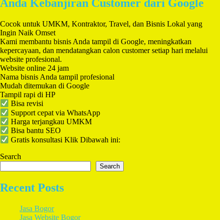
Anda Kebanjiran Customer dari Google
Cocok untuk UMKM, Kontraktor, Travel, dan Bisnis Lokal yang
Ingin Naik Omset
Kami membantu bisnis Anda tampil di Google, meningkatkan
kepercayaan, dan mendatangkan calon customer setiap hari melalui
website profesional.
Website online 24 jam
Nama bisnis Anda tampil profesional
Mudah ditemukan di Google
Tampil rapi di HP
Bisa revisi
Support cepat via WhatsApp
Harga terjangkau UMKM
Bisa bantu SEO
Gratis konsultasi Klik Dibawah ini:
Search
Search
Recent Posts
Jasa Bogor
Jasa Website Bogor