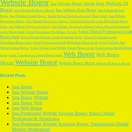
Website Bogor
Jasa Website Di
Jasa Website Bogor Murah
Bogor
Jasa Website Kota Bogor
Jasa Website Di Bogor Murah
Jasa Website Kreatif
Bogor
Jasa Website Kreatif Bogor: Solusi Digital Profesional untuk Bisnis Anda
Jasa Website
Responsive Bogor
Jasa Website Responsive Bogor: Solusi Profesional untuk Digitalisasi Bisnis
Anda
Jasa Website Terpercaya Bogor
Jasa Website Terpercaya Bogor: Solusi Digital Profesional
Solusi Digital Profesional untuk
untuk Bisnis Anda
Solusi Digitalisasi Pendidikan Terbaik
Bisnis Anda
Solusi Digital Terbaik untuk Organisasi Anda
Solusi Profesional untuk
Digitalisasi Bisnis Anda
Solusi Profesional untuk Melejitkan Bisnis Anda
Solusi Terbaik Jasa
Website Instan Bogor
Solusi Terbaik Jasa Website Instan Bogor untuk Transformasi Digital Bisnis
Web Bogor
Web Bogor
Anda
untuk Transformasi Digital Bisnis Anda
Website Bogor
Murah
Website Bogor Murah
Website Di Bogor Murah
Recent Posts
Jasa Bogor
Jasa Website Bogor
Jasa Bogor Website
Jasa Bogor Web
Jasa Web Bogor
Jasa Pembuatan Website Yayasan Bogor: Solusi Digital
Profesional & Terpercaya
Jasa Pembuatan Website Koperasi Bogor: Transformasi Digital
Menuju Modernisasi