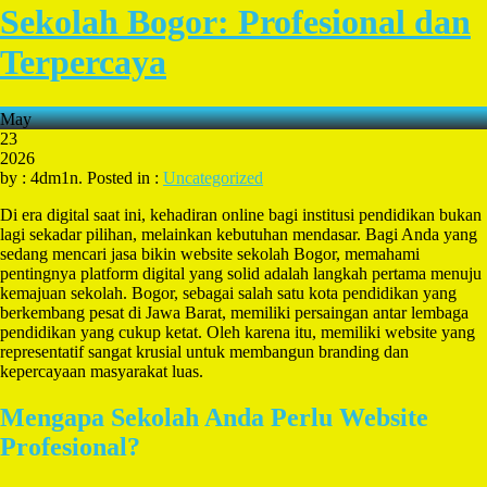
Sekolah Bogor: Profesional dan
Terpercaya
May
23
2026
by : 4dm1n. Posted in :
Uncategorized
Di era digital saat ini, kehadiran online bagi institusi pendidikan bukan
lagi sekadar pilihan, melainkan kebutuhan mendasar. Bagi Anda yang
sedang mencari jasa bikin website sekolah Bogor, memahami
pentingnya platform digital yang solid adalah langkah pertama menuju
kemajuan sekolah. Bogor, sebagai salah satu kota pendidikan yang
berkembang pesat di Jawa Barat, memiliki persaingan antar lembaga
pendidikan yang cukup ketat. Oleh karena itu, memiliki website yang
representatif sangat krusial untuk membangun branding dan
kepercayaan masyarakat luas.
Mengapa Sekolah Anda Perlu Website
Profesional?