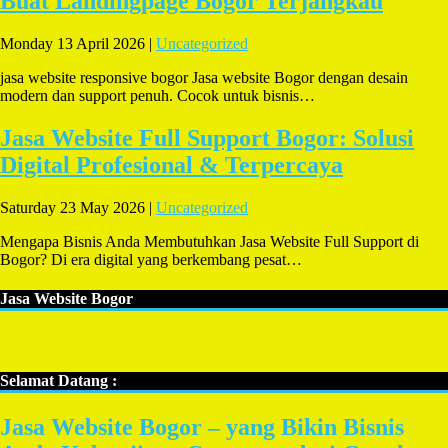
Buat Landingpage Bogor Terjangkau
Monday 13 April 2026 |
Uncategorized
jasa website responsive bogor Jasa website Bogor dengan desain
modern dan support penuh. Cocok untuk bisnis…
Jasa Website Full Support Bogor: Solusi
Digital Profesional & Terpercaya
Saturday 23 May 2026 |
Uncategorized
Mengapa Bisnis Anda Membutuhkan Jasa Website Full Support di
Bogor? Di era digital yang berkembang pesat…
Jasa Website Bogor
Selamat Datang :
Jasa Website Bogor – yang Bikin Bisnis