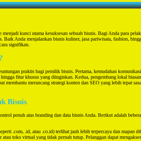
ine menjadi kunci utama kesuksesan sebuah bisnis. Bagi Anda para pel
s. Baik Anda menjalankan bisnis kuliner, jasa pariwisata, fashion, hi
ara signifikan.
?
untungan praktis bagi pemilik bisnis. Pertama, kemudahan komunikas
, hingga fitur khusus yang diinginkan. Kedua, pengembang lokal biasan
at membantu merancang strategi konten dan SEO yang lebih tepat sasa
k Bisnis
ontrol penuh atas branding dan data bisnis Anda. Berikut adalah bebe
perti .com, .id, atau .co.id) terlihat jauh lebih terpercaya dan mapan
 atau toko virtual yang tidak pernah tutup. Pelanggan dapat mengakse