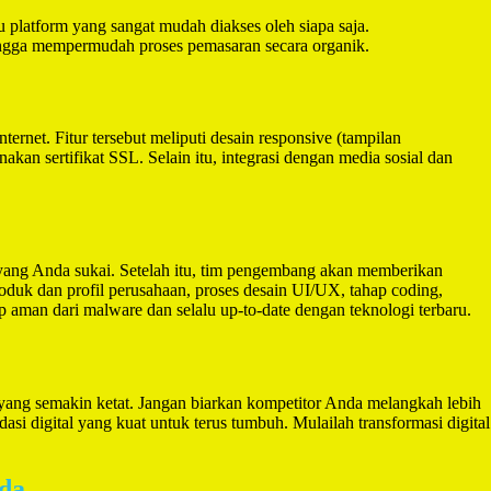
u platform yang sangat mudah diakses oleh siapa saja.
hingga mempermudah proses pemasaran secara organik.
ernet. Fitur tersebut meliputi desain responsive (tampilan
kan sertifikat SSL. Selain itu, integrasi dengan media sosial dan
in yang Anda sukai. Setelah itu, tim pengembang akan memberikan
roduk dan profil perusahaan, proses desain UI/UX, tahap coding,
 aman dari malware dan selalu up-to-date dengan teknologi terbaru.
 yang semakin ketat. Jangan biarkan kompetitor Anda melangkah lebih
si digital yang kuat untuk terus tumbuh. Mulailah transformasi digital
nda