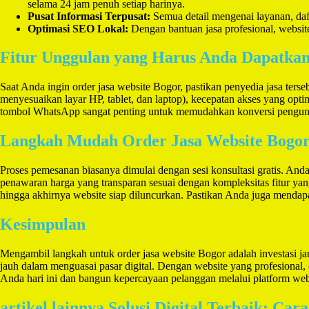
selama 24 jam penuh setiap harinya.
Pusat Informasi Terpusat:
Semua detail mengenai layanan, dafta
Optimasi SEO Lokal:
Dengan bantuan jasa profesional, websit
Fitur Unggulan yang Harus Anda Dapatka
Saat Anda ingin order jasa website Bogor, pastikan penyedia jasa terse
menyesuaikan layar HP, tablet, dan laptop), kecepatan akses yang optim
tombol WhatsApp sangat penting untuk memudahkan konversi pengunju
Langkah Mudah Order Jasa Website Bogo
Proses pemesanan biasanya dimulai dengan sesi konsultasi gratis. Anda
penawaran harga yang transparan sesuai dengan kompleksitas fitur yan
hingga akhirnya website siap diluncurkan. Pastikan Anda juga mendapa
Kesimpulan
Mengambil langkah untuk order jasa website Bogor adalah investasi j
jauh dalam menguasai pasar digital. Dengan website yang profesional, 
Anda hari ini dan bangun kepercayaan pelanggan melalui platform web 
artikel lainnya Solusi Digital Terbaik: Ca