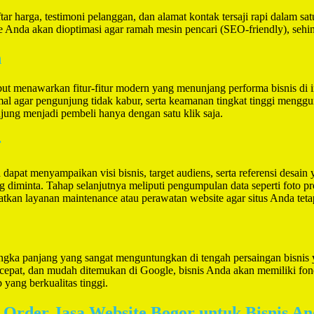
r harga, testimoni pelanggan, dan alamat kontak tersaji rapi dalam sat
e Anda akan dioptimasi agar ramah mesin pencari (SEO-friendly), se
n
but menawarkan fitur-fitur modern yang menunjang performa bisnis di int
al agar pengunjung tidak kabur, serta keamanan tingkat tinggi mengguna
ng menjadi pembeli hanya dengan satu klik saja.
r
 dapat menyampaikan visi bisnis, target audiens, serta referensi desa
g diminta. Tahap selanjutnya meliputi pengumpulan data seperti foto p
tkan layanan maintenance atau perawatan website agar situs Anda tetap
angka panjang yang sangat menguntungkan di tengah persaingan bisnis
cepat, dan mudah ditemukan di Google, bisnis Anda akan memiliki fonda
yang berkualitas tinggi.
ra Order Jasa Website Bogor untuk Bisnis A