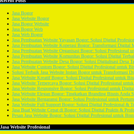
Recent Posts
Jasa Bogor
Jasa Website Bogor
Jasa Bogor Website
Jasa Bogor Web
Jasa Web Bogor
Jasa Pembuatan Website Yayasan Bogor: Solusi Digital Profesio
Jasa Pembuatan Website Koperasi Bogor: Transformasi Digital 
Jasa Pembuatan Website Organisasi Bogor: Solusi Profesional un
Jasa Pembuatan Website Komunitas Bogor: Solusi Digital Terba
Jasa Pembuatan Website Desa Bogor: Solusi Digitalisasi Desa T
Jasa Website Custom Bogor: Solusi Digital Profesional untuk Bi
Solusi Terbaik Jasa Website Instan Bogor untuk Transformasi Di
Jasa Website Kreatif Bogor: Solusi Digital Profesional untuk Bi
Jasa Website Terpercaya Bogor: Solusi Digital Profesional untu
Jasa Website Responsive Bogor: Solusi Profesional untuk Digital
Jasa Website Elegan Bogor: Tingkatkan Branding Bisnis Anda S
Jasa Website Bergaransi Bogor: Solusi Profesional untuk Pertu
Jasa Website Full Support Bogor: Solusi Digital Profesional & T
Jasa Buat Website Cepat di Bogor: Solusi Digital Praktis & Prof
Pesan Jasa Website Bogor: Solusi Digital Profesional untuk Bis
Jasa Website Profesional