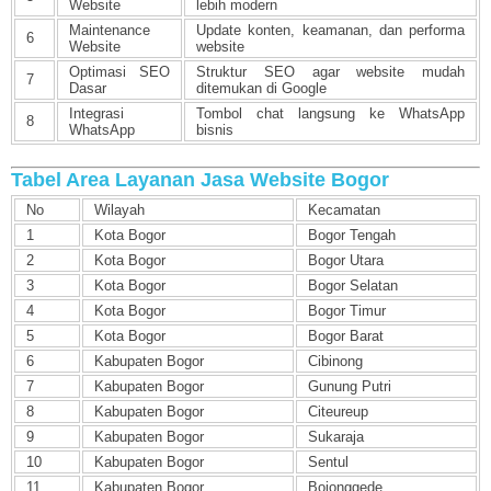
Website
lebih modern
Maintenance
Update konten, keamanan, dan performa
6
Website
website
Optimasi SEO
Struktur SEO agar website mudah
7
Dasar
ditemukan di Google
Integrasi
Tombol chat langsung ke WhatsApp
8
WhatsApp
bisnis
Tabel Area Layanan Jasa Website Bogor
No
Wilayah
Kecamatan
1
Kota Bogor
Bogor Tengah
2
Kota Bogor
Bogor Utara
3
Kota Bogor
Bogor Selatan
4
Kota Bogor
Bogor Timur
5
Kota Bogor
Bogor Barat
6
Kabupaten Bogor
Cibinong
7
Kabupaten Bogor
Gunung Putri
8
Kabupaten Bogor
Citeureup
9
Kabupaten Bogor
Sukaraja
10
Kabupaten Bogor
Sentul
11
Kabupaten Bogor
Bojonggede