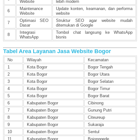
Website
lebih modern
Maintenance
Update konten, keamanan, dan performa
6
Website
website
Optimasi SEO
Struktur SEO agar website mudah
7
Dasar
ditemukan di Google
Integrasi
Tombol chat langsung ke WhatsApp
8
WhatsApp
bisnis
Tabel Area Layanan Jasa Website Bogor
No
Wilayah
Kecamatan
1
Kota Bogor
Bogor Tengah
2
Kota Bogor
Bogor Utara
3
Kota Bogor
Bogor Selatan
4
Kota Bogor
Bogor Timur
5
Kota Bogor
Bogor Barat
6
Kabupaten Bogor
Cibinong
7
Kabupaten Bogor
Gunung Putri
8
Kabupaten Bogor
Citeureup
9
Kabupaten Bogor
Sukaraja
10
Kabupaten Bogor
Sentul
11
Kabupaten Bogor
Bojonggede