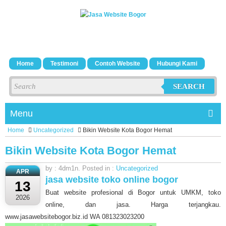
Home
Testimoni
Contoh Website
Hubungi Kami
SEARCH
Menu
Home
Uncategorized
Bikin Website Kota Bogor Hemat
Bikin Website Kota Bogor Hemat
by : 4dm1n. Posted in :
Uncategorized
APR
jasa website toko online bogor
13
Buat website profesional di Bogor untuk UMKM, toko
2026
online, dan jasa. Harga terjangkau.
www.jasawebsitebogor.biz.id WA 081323023200