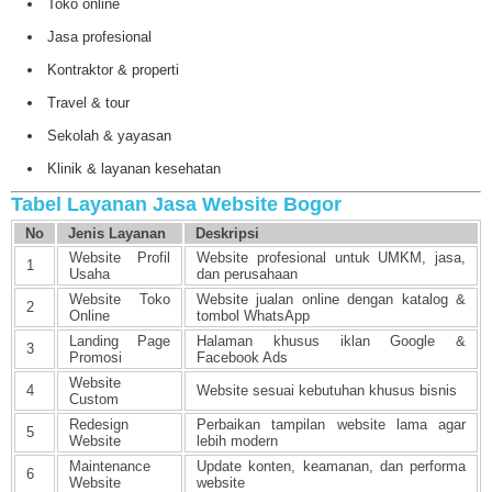
Toko online
Jasa profesional
Kontraktor & properti
Travel & tour
Sekolah & yayasan
Klinik & layanan kesehatan
Tabel Layanan Jasa Website Bogor
No
Jenis Layanan
Deskripsi
Website Profil
Website profesional untuk UMKM, jasa,
1
Usaha
dan perusahaan
Website Toko
Website jualan online dengan katalog &
2
Online
tombol WhatsApp
Landing Page
Halaman khusus iklan Google &
3
Promosi
Facebook Ads
Website
4
Website sesuai kebutuhan khusus bisnis
Custom
Redesign
Perbaikan tampilan website lama agar
5
Website
lebih modern
Maintenance
Update konten, keamanan, dan performa
6
Website
website