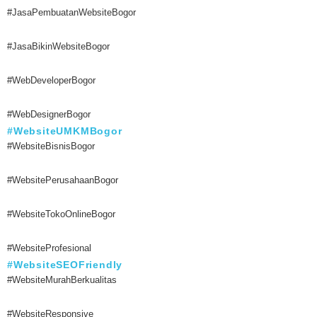
#JasaPembuatanWebsiteBogor
#JasaBikinWebsiteBogor
#WebDeveloperBogor
#WebDesignerBogor
#WebsiteUMKMBogor
#WebsiteBisnisBogor
#WebsitePerusahaanBogor
#WebsiteTokoOnlineBogor
#WebsiteProfesional
#WebsiteSEOFriendly
#WebsiteMurahBerkualitas
#WebsiteResponsive