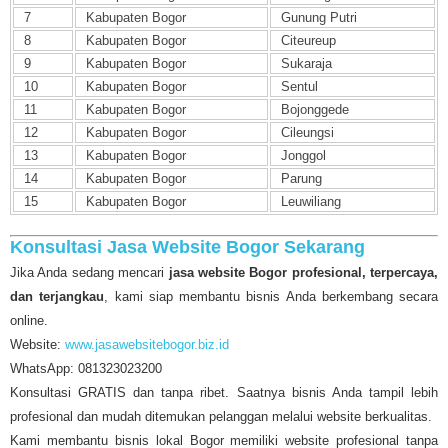
7
Kabupaten Bogor
Gunung Putri
8
Kabupaten Bogor
Citeureup
9
Kabupaten Bogor
Sukaraja
10
Kabupaten Bogor
Sentul
11
Kabupaten Bogor
Bojonggede
12
Kabupaten Bogor
Cileungsi
13
Kabupaten Bogor
Jonggol
14
Kabupaten Bogor
Parung
15
Kabupaten Bogor
Leuwiliang
Konsultasi Jasa Website Bogor Sekarang
Jika Anda sedang mencari
jasa website Bogor profesional, terpercaya,
dan terjangkau
, kami siap membantu bisnis Anda berkembang secara
online.
Website:
www.jasawebsitebogor.biz.id
WhatsApp: 081323023200
Konsultasi GRATIS dan tanpa ribet. Saatnya bisnis Anda tampil lebih
profesional dan mudah ditemukan pelanggan melalui website berkualitas.
Kami membantu bisnis lokal Bogor memiliki website profesional tanpa