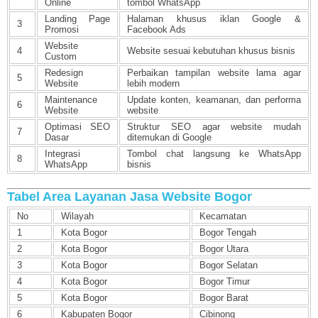
Online
tombol WhatsApp
Landing Page
Halaman khusus iklan Google &
3
Promosi
Facebook Ads
Website
4
Website sesuai kebutuhan khusus bisnis
Custom
Redesign
Perbaikan tampilan website lama agar
5
Website
lebih modern
Maintenance
Update konten, keamanan, dan performa
6
Website
website
Optimasi SEO
Struktur SEO agar website mudah
7
Dasar
ditemukan di Google
Integrasi
Tombol chat langsung ke WhatsApp
8
WhatsApp
bisnis
Tabel Area Layanan Jasa Website Bogor
No
Wilayah
Kecamatan
1
Kota Bogor
Bogor Tengah
2
Kota Bogor
Bogor Utara
3
Kota Bogor
Bogor Selatan
4
Kota Bogor
Bogor Timur
5
Kota Bogor
Bogor Barat
6
Kabupaten Bogor
Cibinong