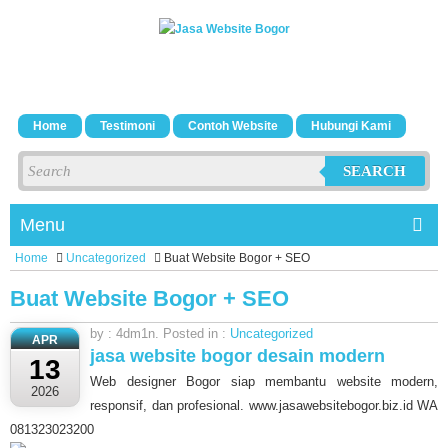
Home
Testimoni
Contoh Website
Hubungi Kami
SEARCH
Menu
Home
Uncategorized
Buat Website Bogor + SEO
Buat Website Bogor + SEO
by : 4dm1n. Posted in :
Uncategorized
APR
jasa website bogor desain modern
13
Web designer Bogor siap membantu website modern,
2026
responsif, dan profesional. www.jasawebsitebogor.biz.id WA
081323023200