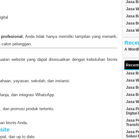
Jasa B
Jasa W
Jasa B
gital
Jasa B
Jasa W
 profesional
, Anda tidak hanya memiliki tampilan yang menarik,
Rece
 calon pelanggan.
A Word
atan website yang dapat disesuaikan dengan kebutuhan bisnis
Recent
Jasa B
Jasa W
ahaan, yayasan, sekolah, dan instansi.
Jasa B
Jasa B
elanja, dan integrasi WhatsApp.
Jasa W
, dan promosi produk tertentu.
Jasa P
Digital
Jasa P
an bisnis Anda.
Transfo
site
Jasa P
Solusi 
pat, dan up to date.