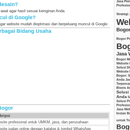
Jasa Pem
 desain?
Profesio
 awal agar hasil sesuai keinginan Anda.
Strategi 
cul di Google?
We
gar website mudah dioptimasi dan berpeluang muncul di Google.
Bogo
rbagai Bidang Usaha
Bogor Pr
Bo
Jasa 
Bogor M
Website 
Solusi D
Website
Bogor: So
Anda
Ja
Terperca
Bisnis A
Solusi
Anda
S
Solusi P
Profesio
Bogor
Jasa Web
Instan B
kripsi
untuk Tr
site profesional untuk UMKM, jasa, dan perusahaan
Bog
site jualan online dengan katalog & tombol WhatsApp