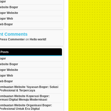
ogor
ebsite Bogor
ogor Website
ogor Web
eb Bogor
nt Comments
Press Commenter
on
Hello world!
 Posts
ogor
ebsite Bogor
ogor Website
ogor Web
eb Bogor
embuatan Website Yayasan Bogor: Solusi
 Profesional & Terpercaya
embuatan Website Koperasi Bogor:
rmasi Digital Menuju Modernisasi
embuatan Website Organisasi Bogor:
Profesional Untuk Era Digital