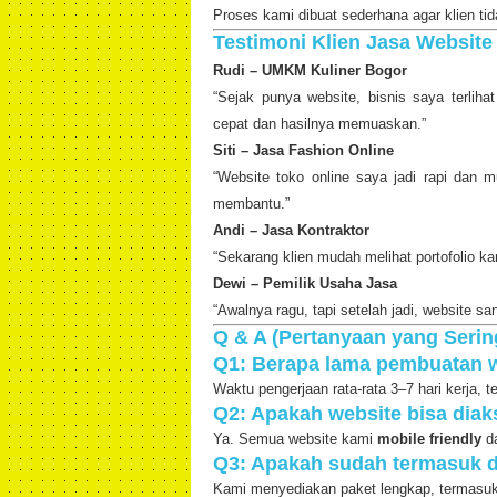
Proses kami dibuat sederhana agar klien ti
Testimoni Klien Jasa Website
Rudi – UMKM Kuliner Bogor
“Sejak punya website, bisnis saya terliha
cepat dan hasilnya memuaskan.”
Siti – Jasa Fashion Online
“Website toko online saya jadi rapi dan
membantu.”
Andi – Jasa Kontraktor
“Sekarang klien mudah melihat portofolio k
Dewi – Pemilik Usaha Jasa
“Awalnya ragu, tapi setelah jadi, website 
Q & A (Pertanyaan yang Serin
Q1: Berapa lama pembuatan 
Waktu pengerjaan rata-rata 3–7 hari kerja, 
Q2: Apakah website bisa diak
Ya. Semua website kami
mobile friendly
da
Q3: Apakah sudah termasuk 
Kami menyediakan paket lengkap, termasuk 