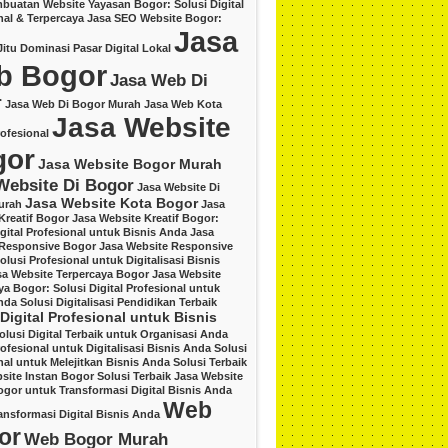
buatan Website Yayasan Bogor: Solusi Digital
nal & Terpercaya
Jasa SEO Website Bogor:
Jasa
Jitu Dominasi Pasar Digital Lokal
b Bogor
Jasa Web Di
r
Jasa Web Di Bogor Murah
Jasa Web Kota
Jasa Website
ofesional
gor
Jasa Website Bogor Murah
Website Di Bogor
Jasa Website Di
Jasa Website Kota Bogor
urah
Jasa
Kreatif Bogor
Jasa Website Kreatif Bogor:
igital Profesional untuk Bisnis Anda
Jasa
 Responsive Bogor
Jasa Website Responsive
lusi Profesional untuk Digitalisasi Bisnis
sa Website Terpercaya Bogor
Jasa Website
ya Bogor: Solusi Digital Profesional untuk
nda
Solusi Digitalisasi Pendidikan Terbaik
 Digital Profesional untuk Bisnis
olusi Digital Terbaik untuk Organisasi Anda
rofesional untuk Digitalisasi Bisnis Anda
Solusi
nal untuk Melejitkan Bisnis Anda
Solusi Terbaik
site Instan Bogor
Solusi Terbaik Jasa Website
ogor untuk Transformasi Digital Bisnis Anda
Web
ansformasi Digital Bisnis Anda
or
Web Bogor Murah