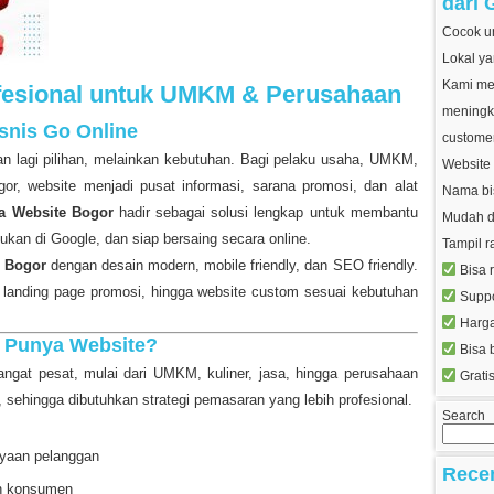
dari 
Cocok un
Lokal ya
Kami mem
fesional untuk UMKM & Perusahaan
meningk
snis Go Online
customer
ukan lagi pilihan, melainkan kebutuhan. Bagi pelaku usaha, UMKM,
Website 
gor, website menjadi pusat informasi, sarana promosi, dan alat
Nama bis
a Website Bogor
hadir sebagai solusi lengkap untuk membantu
Mudah d
ukan di Google, dan siap bersaing secara online.
Tampil r
i Bogor
dengan desain modern, mobile friendly, dan SEO friendly.
Bisa r
ne, landing page promosi, hingga website custom sesuai kebutuhan
Suppo
Harga
b Punya Website?
Bisa 
ngat pesat, mulai dari UMKM, kuliner, jasa, hingga perusahaan
Gratis
sehingga dibutuhkan strategi pemasaran yang lebih profesional.
Search
ayaan pelanggan
Rece
on konsumen