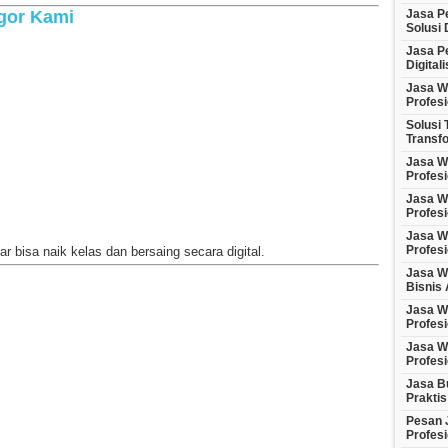
Jasa P
gor Kami
Solusi 
Jasa P
Digital
Jasa We
Profesi
Solusi 
Transfo
Jasa We
Profesi
Jasa We
Profesi
Jasa W
Profesi
 bisa naik kelas dan bersaing secara digital.
Jasa W
Bisnis 
Jasa W
Profes
Jasa We
Profesi
Jasa Bu
Praktis
Pesan J
Profesi