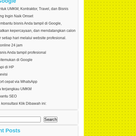
Google
tuk UMKM, Kontraktor, Travel, dan Bisnis
ng Ingin Naik Omset
bantu bisnis Anda tampil di Google,
atkan kepercayaan, dan mendatangkan calon
 setiap hari melalui website profesional.
online 24 jam
nis Anda tampil profesional
itemukan di Google
api di HP
evisi
rt cepat via WhatsApp
 terjangkau UMKM
bantu SEO
 konsultasi Klik Dibawah ini:
Search
nt Posts