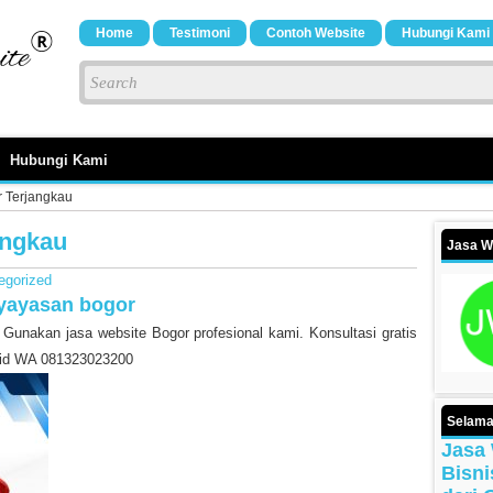
Home
Testimoni
Contoh Website
Hubungi Kami
Hubungi Kami
r Terjangkau
angkau
Jasa W
egorized
yayasan bogor
 Gunakan jasa website Bogor profesional kami. Konsultasi gratis
z.id WA 081323023200
Selama
Jasa 
Bisni