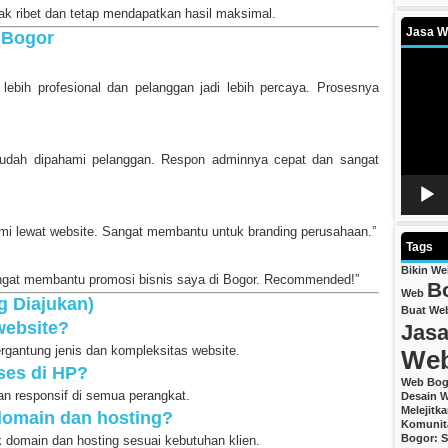
dak ribet dan tetap mendapatkan hasil maksimal.
Jasa We
 Bogor
Video
Player
t lebih profesional dan pelanggan jadi lebih percaya. Prosesnya
 mudah dipahami pelanggan. Respon adminnya cepat dan sangat
ami lewat website. Sangat membantu untuk branding perusahaan.”
Tags
Bikin W
sangat membantu promosi bisnis saya di Bogor. Recommended!”
B
Web
g Diajukan)
Buat We
website?
Jasa
tergantung jenis dan kompleksitas website.
We
ses di HP?
Web Bog
n responsif di semua perangkat.
Desain W
Melejitk
domain dan hosting?
Komunit
Bogor: S
domain dan hosting sesuai kebutuhan klien.