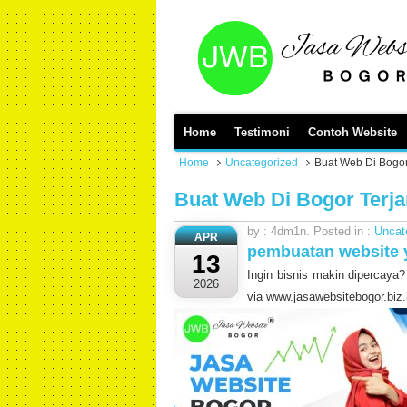
Home
Testimoni
Contoh Website
Home
Uncategorized
Buat Web Di Bogo
Buat Web Di Bogor Terj
by : 4dm1n. Posted in :
Uncat
APR
pembuatan website 
13
Ingin bisnis makin dipercaya?
2026
via www.jasawebsitebogor.bi