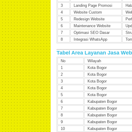
3
Landing Page Promosi
Hal
4
Website Custom
Web
5
Redesign Website
Per
6
Maintenance Website
Upd
7
Optimasi SEO Dasar
Str
8
Integrasi WhatsApp
Tom
Tabel Area Layanan Jasa Web
No
Wilayah
1
Kota Bogor
2
Kota Bogor
3
Kota Bogor
4
Kota Bogor
5
Kota Bogor
6
Kabupaten Bogor
7
Kabupaten Bogor
8
Kabupaten Bogor
9
Kabupaten Bogor
10
Kabupaten Bogor