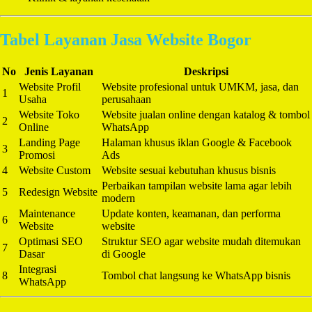
Tabel Layanan Jasa Website Bogor
No
Jenis Layanan
Deskripsi
Website Profil
Website profesional untuk UMKM, jasa, dan
1
Usaha
perusahaan
Website Toko
Website jualan online dengan katalog & tombol
2
Online
WhatsApp
Landing Page
Halaman khusus iklan Google & Facebook
3
Promosi
Ads
4
Website Custom
Website sesuai kebutuhan khusus bisnis
Perbaikan tampilan website lama agar lebih
5
Redesign Website
modern
Maintenance
Update konten, keamanan, dan performa
6
Website
website
Optimasi SEO
Struktur SEO agar website mudah ditemukan
7
Dasar
di Google
Integrasi
8
Tombol chat langsung ke WhatsApp bisnis
WhatsApp