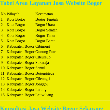
Tabel Area Layanan Jasa Website Bogor
No
Wilayah
Kecamatan
1
Kota Bogor
Bogor Tengah
2
Kota Bogor
Bogor Utara
3
Kota Bogor
Bogor Selatan
4
Kota Bogor
Bogor Timur
5
Kota Bogor
Bogor Barat
6
Kabupaten Bogor
Cibinong
7
Kabupaten Bogor
Gunung Putri
8
Kabupaten Bogor
Citeureup
9
Kabupaten Bogor
Sukaraja
10
Kabupaten Bogor
Sentul
11
Kabupaten Bogor
Bojonggede
12
Kabupaten Bogor
Cileungsi
13
Kabupaten Bogor
Jonggol
14
Kabupaten Bogor
Parung
15
Kabupaten Bogor
Leuwiliang
Konsultasi Jasa Website Bogor Sekarang