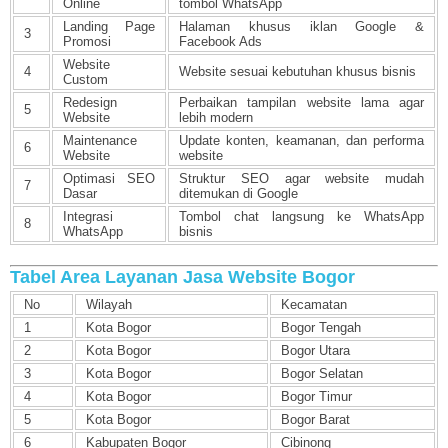
Online
tombol WhatsApp
Landing Page
Halaman khusus iklan Google &
3
Promosi
Facebook Ads
Website
4
Website sesuai kebutuhan khusus bisnis
Custom
Redesign
Perbaikan tampilan website lama agar
5
Website
lebih modern
Maintenance
Update konten, keamanan, dan performa
6
Website
website
Optimasi SEO
Struktur SEO agar website mudah
7
Dasar
ditemukan di Google
Integrasi
Tombol chat langsung ke WhatsApp
8
WhatsApp
bisnis
Tabel Area Layanan Jasa Website Bogor
No
Wilayah
Kecamatan
1
Kota Bogor
Bogor Tengah
2
Kota Bogor
Bogor Utara
3
Kota Bogor
Bogor Selatan
4
Kota Bogor
Bogor Timur
5
Kota Bogor
Bogor Barat
6
Kabupaten Bogor
Cibinong