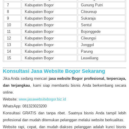
7
Kabupaten Bogor
Gunung Putri
8
Kabupaten Bogor
Citeureup
9
Kabupaten Bogor
Sukaraja
10
Kabupaten Bogor
Sentul
11
Kabupaten Bogor
Bojonggede
12
Kabupaten Bogor
Cileungsi
13
Kabupaten Bogor
Jonggol
14
Kabupaten Bogor
Parung
15
Kabupaten Bogor
Leuwiliang
Konsultasi Jasa Website Bogor Sekarang
Jika Anda sedang mencari
jasa website Bogor profesional, terpercaya,
dan terjangkau
, kami siap membantu bisnis Anda berkembang secara
online.
Website:
www.jasawebsitebogor.biz.id
WhatsApp: 081323023200
Konsultasi GRATIS dan tanpa ribet. Saatnya bisnis Anda tampil lebih
profesional dan mudah ditemukan pelanggan melalui website berkualitas.
Website rapi, cepat, dan mudah diakses pelanggan adalah kunci bisnis