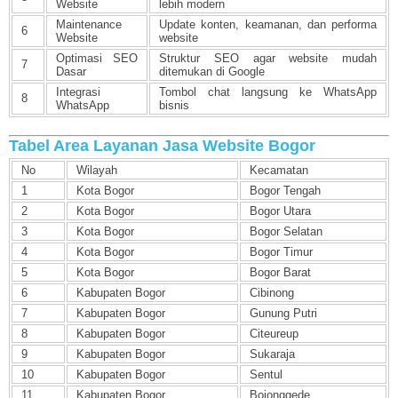
Website
lebih modern
Maintenance
Update konten, keamanan, dan performa
6
Website
website
Optimasi SEO
Struktur SEO agar website mudah
7
Dasar
ditemukan di Google
Integrasi
Tombol chat langsung ke WhatsApp
8
WhatsApp
bisnis
Tabel Area Layanan Jasa Website Bogor
No
Wilayah
Kecamatan
1
Kota Bogor
Bogor Tengah
2
Kota Bogor
Bogor Utara
3
Kota Bogor
Bogor Selatan
4
Kota Bogor
Bogor Timur
5
Kota Bogor
Bogor Barat
6
Kabupaten Bogor
Cibinong
7
Kabupaten Bogor
Gunung Putri
8
Kabupaten Bogor
Citeureup
9
Kabupaten Bogor
Sukaraja
10
Kabupaten Bogor
Sentul
11
Kabupaten Bogor
Bojonggede