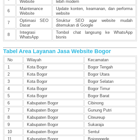
Website
lebih modern
Maintenance
Update konten, keamanan, dan performa
6
Website
website
Optimasi SEO
Struktur SEO agar website mudah
7
Dasar
ditemukan di Google
Integrasi
Tombol chat langsung ke WhatsApp
8
WhatsApp
bisnis
Tabel Area Layanan Jasa Website Bogor
No
Wilayah
Kecamatan
1
Kota Bogor
Bogor Tengah
2
Kota Bogor
Bogor Utara
3
Kota Bogor
Bogor Selatan
4
Kota Bogor
Bogor Timur
5
Kota Bogor
Bogor Barat
6
Kabupaten Bogor
Cibinong
7
Kabupaten Bogor
Gunung Putri
8
Kabupaten Bogor
Citeureup
9
Kabupaten Bogor
Sukaraja
10
Kabupaten Bogor
Sentul
11
Kabupaten Bogor
Bojonggede