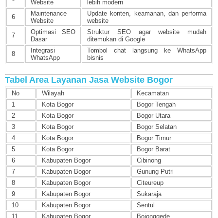
Website
lebih modern
Maintenance
Update konten, keamanan, dan performa
6
Website
website
Optimasi SEO
Struktur SEO agar website mudah
7
Dasar
ditemukan di Google
Integrasi
Tombol chat langsung ke WhatsApp
8
WhatsApp
bisnis
Tabel Area Layanan Jasa Website Bogor
No
Wilayah
Kecamatan
1
Kota Bogor
Bogor Tengah
2
Kota Bogor
Bogor Utara
3
Kota Bogor
Bogor Selatan
4
Kota Bogor
Bogor Timur
5
Kota Bogor
Bogor Barat
6
Kabupaten Bogor
Cibinong
7
Kabupaten Bogor
Gunung Putri
8
Kabupaten Bogor
Citeureup
9
Kabupaten Bogor
Sukaraja
10
Kabupaten Bogor
Sentul
11
Kabupaten Bogor
Bojonggede