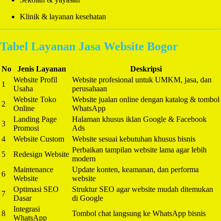
Klinik & layanan kesehatan
Tabel Layanan Jasa Website Bogor
No
Jenis Layanan
Deskripsi
Website Profil
Website profesional untuk UMKM, jasa, dan
1
Usaha
perusahaan
Website Toko
Website jualan online dengan katalog & tombol
2
Online
WhatsApp
Landing Page
Halaman khusus iklan Google & Facebook
3
Promosi
Ads
4
Website Custom
Website sesuai kebutuhan khusus bisnis
Perbaikan tampilan website lama agar lebih
5
Redesign Website
modern
Maintenance
Update konten, keamanan, dan performa
6
Website
website
Optimasi SEO
Struktur SEO agar website mudah ditemukan
7
Dasar
di Google
Integrasi
8
Tombol chat langsung ke WhatsApp bisnis
WhatsApp