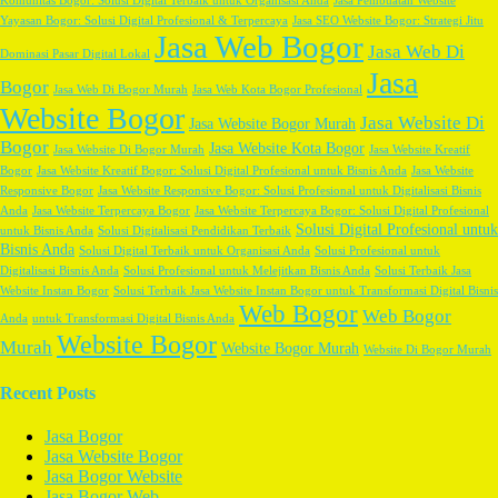
Komunitas Bogor: Solusi Digital Terbaik untuk Organisasi Anda
Jasa Pembuatan Website
Yayasan Bogor: Solusi Digital Profesional & Terpercaya
Jasa SEO Website Bogor: Strategi Jitu
Jasa Web Bogor
Jasa Web Di
Dominasi Pasar Digital Lokal
Jasa
Bogor
Jasa Web Di Bogor Murah
Jasa Web Kota Bogor Profesional
Website Bogor
Jasa Website Di
Jasa Website Bogor Murah
Bogor
Jasa Website Kota Bogor
Jasa Website Di Bogor Murah
Jasa Website Kreatif
Bogor
Jasa Website Kreatif Bogor: Solusi Digital Profesional untuk Bisnis Anda
Jasa Website
Responsive Bogor
Jasa Website Responsive Bogor: Solusi Profesional untuk Digitalisasi Bisnis
Anda
Jasa Website Terpercaya Bogor
Jasa Website Terpercaya Bogor: Solusi Digital Profesional
Solusi Digital Profesional untuk
untuk Bisnis Anda
Solusi Digitalisasi Pendidikan Terbaik
Bisnis Anda
Solusi Digital Terbaik untuk Organisasi Anda
Solusi Profesional untuk
Digitalisasi Bisnis Anda
Solusi Profesional untuk Melejitkan Bisnis Anda
Solusi Terbaik Jasa
Website Instan Bogor
Solusi Terbaik Jasa Website Instan Bogor untuk Transformasi Digital Bisnis
Web Bogor
Web Bogor
Anda
untuk Transformasi Digital Bisnis Anda
Website Bogor
Murah
Website Bogor Murah
Website Di Bogor Murah
Recent Posts
Jasa Bogor
Jasa Website Bogor
Jasa Bogor Website
Jasa Bogor Web